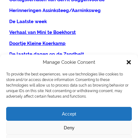
Herinneringen Assinksteeg/Aarninksweg
De Laatste week
Verhaal van Mini te Boe
khorst
Doortje Kleine
Koerkamp
De laatste dagen op de Zandbelt
.
Manage Cookie Consent
Mevr. Braakhekke-
Heuvink
To provide the best experiences, we use technologies like cookies to
Bats Haverkamp
store and/or access device information. Consenting to these
technologies will allow us to process data such as browsing behavior or
Oorlog en bevrijding Cröddendijk door P.
Ypma
unique IDs on this site. Not consenting or withdrawing consent, may
adversely affect certain features and functions.
Georg Bos onderduiker
Mail Jill Goebel
Accept
Het opstel van Rie Witteveen 1946
Deny