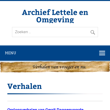
Doorgaan
naar
inhoud
Archief Lettele en
Omgeving
Archief Lettele
MENU
Verhalen
Oorlogsverhalen van Gerrit Daggenvoorde