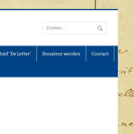
ief ‘De Letter’
Donateur worden
Contact