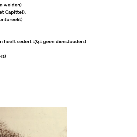
en weiden)
et Capittel).
ontbreekt)
 en heeft sedert 1741 geen dienstboden.)
rs)