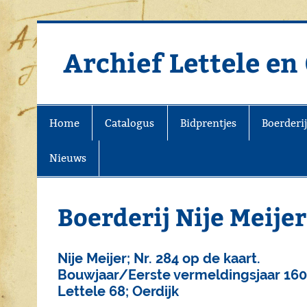
Doorgaan
naar
inhoud
Archief Lettele e
Archief Lettele
Home
Catalogus
Bidprentjes
Boerderi
Nieuws
Boerderij Nije Meijer
Nije Meijer; Nr. 284 op de kaart.
Bouwjaar/Eerste vermeldingsjaar 160
Lettele 68; Oerdijk