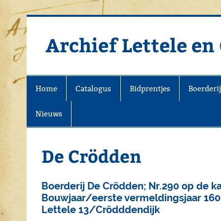
Doorgaan
naar
inhoud
Archief Lettele e
Archief Lettele
Home
Catalogus
Bidprentjes
Boerderi
Nieuws
De Crödden
Boerderij De Crödden; Nr.290 op de ka
Bouwjaar/eerste vermeldingsjaar 160
Lettele 13/Crödddendijk