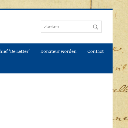
ief ‘De Letter’
Donateur worden
Contact