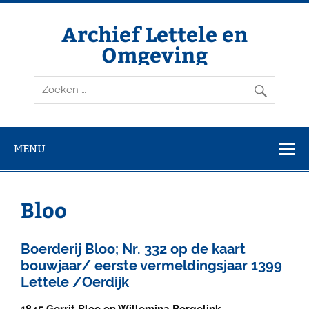
Doorgaan
naar
inhoud
Archief Lettele en
Omgeving
Archief Lettele
MENU
Bloo
Boerderij Bloo; Nr. 332 op de kaart
bouwjaar/ eerste vermeldingsjaar 1399
Lettele /Oerdijk
1845
Gerrit Bloo en Willemina Borgelink