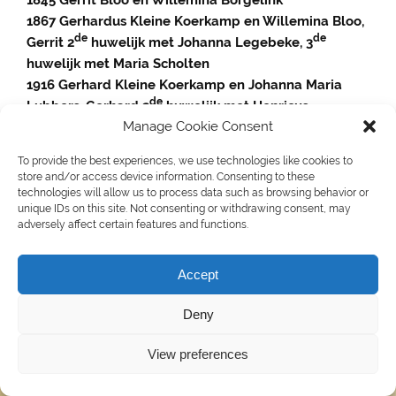
1867
Gerhardus Kleine Koerkamp en Willemina Bloo,
de
de
Gerrit 2
huwelijk met Johanna Legebeke, 3
huwelijk met Maria Scholten
1916
Gerhard Kleine Koerkamp en Johanna Maria
de
Lubbers,
Gerhard
2
huwelijk met Henricus
Manage Cookie Consent
Marsman
Wilhelmus Gerhardus Kleine Koerkamp en Joanna
To provide the best experiences, we use technologies like cookies to
Maria Jansen
store and/or access device information. Consenting to these
technologies will allow us to process data such as browsing behavior or
unique IDs on this site. Not consenting or withdrawing consent, may
adversely affect certain features and functions.
WordPress thema: Smartline door ThemeZee.
Accept
Deny
View preferences