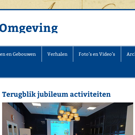
n Omgeving
jen en Gebouwen
Verhalen
Foto’s en Video’s
Arch
Terugblik jubileum activiteiten