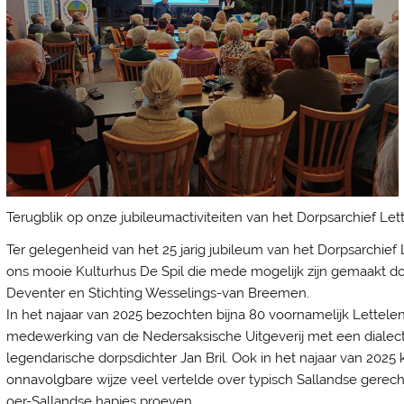
Terugblik op onze jubileumactiviteiten van het Dorpsarchief Lett
Ter gelegenheid van het 25 jarig jubileum van het Dorpsarchief L
ons mooie Kulturhus De Spil die mede mogelijk zijn gemaakt d
Deventer en Stichting Wesselings-van Breemen.
In het najaar van 2025 bezochten bijna 80 voornamelijk Lettel
medewerking van de Nedersaksische Uitgeverij met een dialectq
legendarische dorpsdichter Jan Bril. Ook in het najaar van 20
onnavolgbare wijze veel vertelde over typisch Sallandse gerec
oer-Sallandse hapjes proeven.