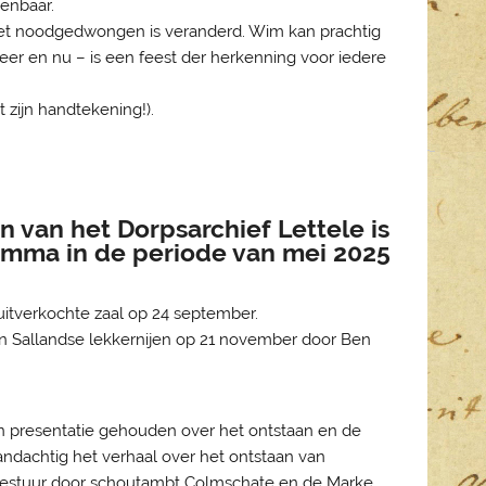
enbaar.
at het noodgedwongen is veranderd. Wim kan prachtig
leer en nu – is een feest der herkenning voor iedere
 zijn handtekening!).
n van het Dorpsarchief Lettele is
amma in de periode van mei 2025
itverkochte zaal op 24 september.
an Sallandse lekkernijen op 21 november door Ben
en presentatie gehouden over het ontstaan en de
andachtig het verhaal over het ontstaan van
bestuur door schoutambt Colmschate en de Marke