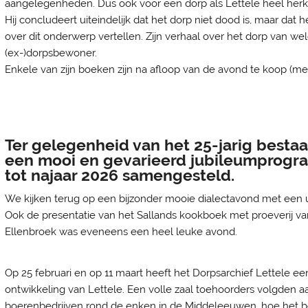
aangelegenheden. Dus ook voor een dorp als Lettele heel herk
Hij concludeert uiteindelijk dat het dorp niet dood is, maar d
over dit onderwerp vertellen. Zijn verhaal over het dorp van we
(ex-)dorpsbewoner.
Enkele van zijn boeken zijn na afloop van de avond te koop (met
Ter gelegenheid van het 25-jarig bestaa
een mooi en gevarieerd jubileumprogr
tot najaar 2026 samengesteld.
We kijken terug op een bijzonder mooie dialectavond met een u
Ook de presentatie van het Sallands kookboek met proeverij v
Ellenbroek was eveneens een heel leuke avond.
Op 25 februari en op 11 maart heeft het Dorpsarchief Lettele e
ontwikkeling van Lettele. Een volle zaal toehoorders volgden a
boerenbedrijven rond de enken in de Middeleeuwen, hoe het 