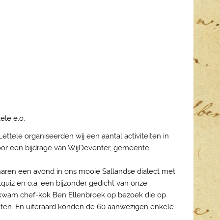
ele e.o.
ettele organiseerden wij een aantal activiteiten in
oor een bijdrage van WijDeventer, gemeente
enaren een avond in ons mooie Sallandse dialect met
uiz en o.a. een bijzonder gedicht van onze
25 kwam chef-kok Ben Ellenbroek op bezoek die op
hten. En uiteraard konden de 60 aanwezigen enkele