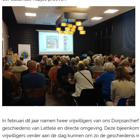
In februari dit jaar namen twee vrijwilligers van ons Dorpsarchi
geschiedenis van Lettele en directe omgeving. Deze bijeenko
vrijwilligers verder aan de slag kunnen om zo de geschiedenis