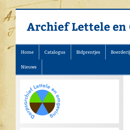
Doorgaan
naar
inhoud
Archief Lettele e
Archief Lettele
Home
Catalogus
Bidprentjes
Boerderi
Nieuws