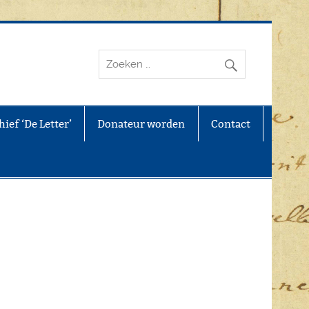
ief ‘De Letter’
Donateur worden
Contact